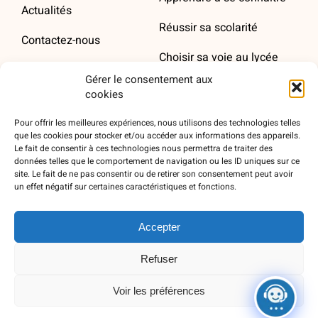
Actualités
Réussir sa scolarité
Contactez-nous
Choisir sa voie au lycée
AZIMUT dans les
Gérer le consentement aux
médias
Définir son projet
cookies
d’orientation
Devenez annonceur sur
Pour offrir les meilleures expériences, nous utilisons des technologies telles
AZIMUT
Maitriser Parcoursup
que les cookies pour stocker et/ou accéder aux informations des appareils.
Le fait de consentir à ces technologies nous permettra de traiter des
Découvrir les études
données telles que le comportement de navigation ou les ID uniques sur ce
site. Le fait de ne pas consentir ou de retirer son consentement peut avoir
supérieures
un effet négatif sur certaines caractéristiques et fonctions.
Les outils des
Accepter
parents
Refuser
Calendrier de
l’orientation
Voir les préférences
Annuaire de l’orientation