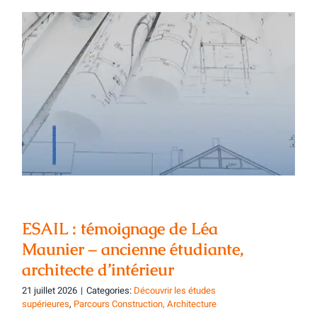
ESAIL : témoignage de Léa Maunier –
ancienne étudiante, architecte
d’intérieur
ESAIL : témoignage de Léa
Maunier – ancienne étudiante,
architecte d’intérieur
21 juillet 2026
|
Categories:
Découvrir les études
supérieures
,
Parcours Construction, Architecture