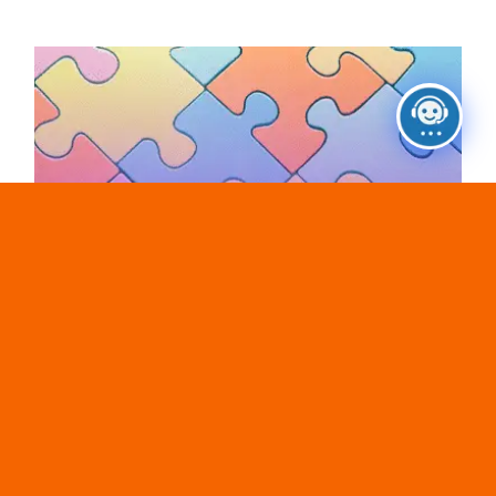
Activité d’orientation : des contacts tous
azimuts
Activité d’orientation : des
contacts tous azimuts
6 juillet 2026
|
Categories:
Définir son projet d'orientation
,
Les Ressources à votre disposition
,
Ressources -
activités