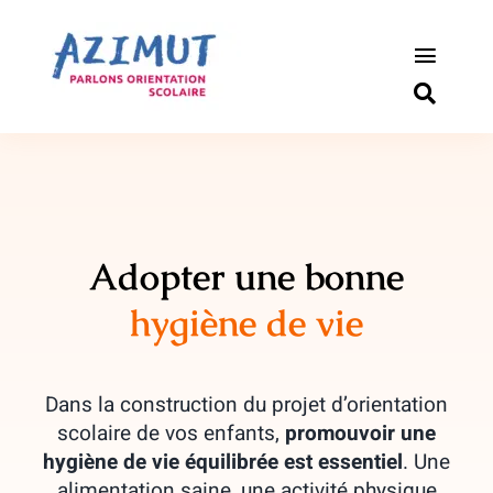
Passer
au
contenu
Toggle
Naviga
S’informer
Outils pou
Qui somm
Adopter une bonne
hygiène de vie
Actualité
Connexio
Dans la construction du projet d’orientation
scolaire de vos enfants,
promouvoir une
Newslette
hygiène de vie équilibrée est essentiel
. Une
alimentation saine, une activité physique