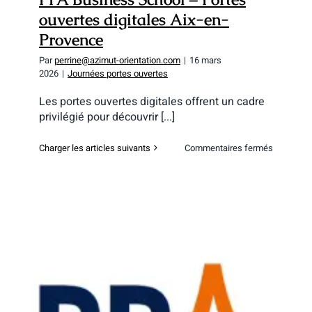
ouvertes digitales Aix-en-
Provence
Par
perrine@azimut-orientation.com
|
16 mars
2026
|
Journées portes ouvertes
Les portes ouvertes digitales offrent un cadre
privilégié pour découvrir [...]
sur
Charger les articles suivants
Commentaires fermés
PPA
Business
School
–
Portes
ouvertes
digitales
Aix-
en-
Provence