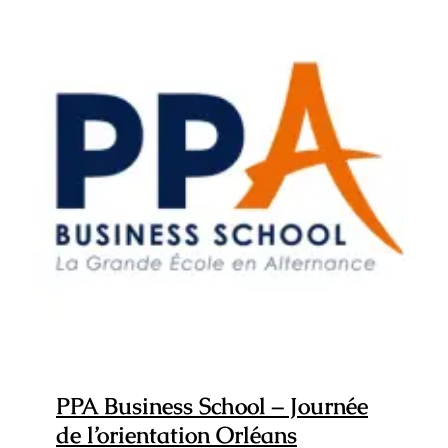
portes
ouvertes
Toulouse
PPA Business School – Journée de
l’orientation Orléans
PPA Business School – Journée
de l’orientation Orléans