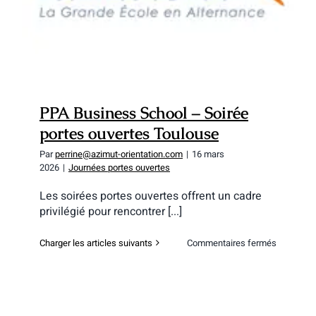
PPA Business School – Soirée
portes ouvertes Toulouse
Par
perrine@azimut-orientation.com
|
16 mars
2026
|
Journées portes ouvertes
Les soirées portes ouvertes offrent un cadre
privilégié pour rencontrer [...]
sur
Charger les articles suivants
Commentaires fermés
PPA
Business
School
–
Soirée