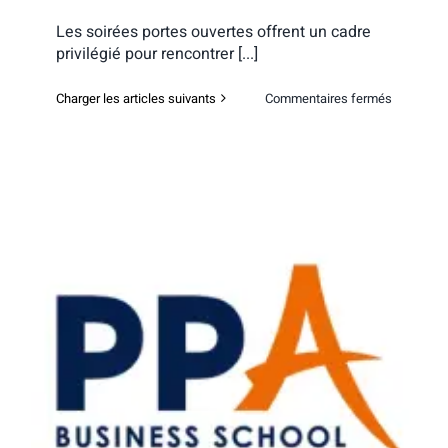
Les soirées portes ouvertes offrent un cadre
privilégié pour rencontrer [...]
sur
Charger les articles suivants
Commentaires fermés
PPA
Business
School
–
Soirée
portes
ouvertes
Reims
PPA Business School – Soirée portes
ouvertes Toulouse