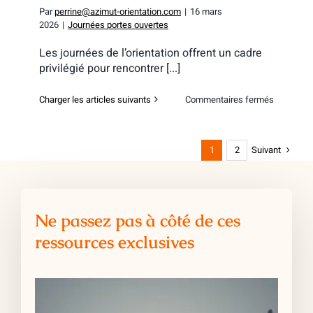
Par
perrine@azimut-orientation.com
|
16 mars
2026
|
Journées portes ouvertes
Les journées de l’orientation offrent un cadre
privilégié pour rencontrer [...]
sur
Charger les articles suivants
Commentaires fermés
PPA
Business
School
–
Suivant
1
2
Journée
de
l’orientati
Orléans
Ne passez pas à côté de ces
ressources exclusives