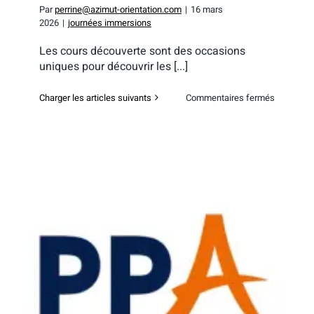
Par
perrine@azimut-orientation.com
|
16 mars
2026
|
journées immersions
Les cours découverte sont des occasions
uniques pour découvrir les [...]
sur
Charger les articles suivants
Commentaires fermés
PPA
Business
School
–
Cours
découver
Reims
PPA Business School – Atelier
découvertes Nantes