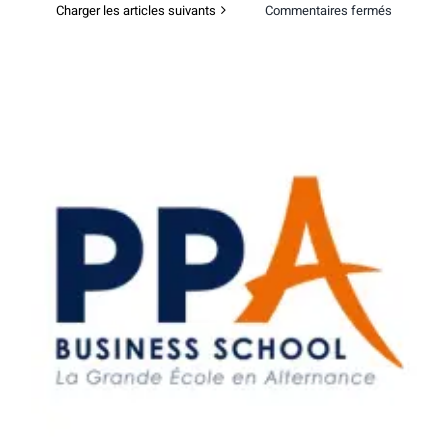
sur
Charger les articles suivants
Commentaires fermés
PPA
Business
School
–
Portes
ouvertes
digitales
Toulon
PPA Business School – Portes ouvertes
digitales Rennes