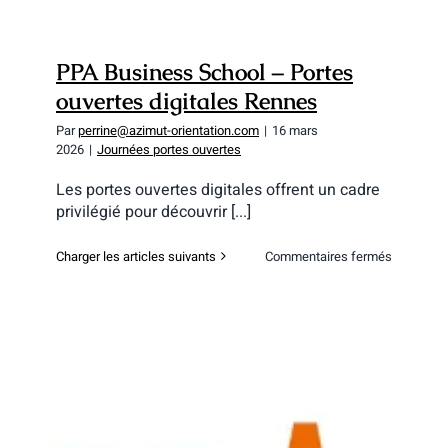
PPA Business School – Portes
ouvertes digitales Rennes
Par
perrine@azimut-orientation.com
|
16 mars
2026
|
Journées portes ouvertes
Les portes ouvertes digitales offrent un cadre
privilégié pour découvrir [...]
sur
Charger les articles suivants
Commentaires fermés
PPA
Business
School
–
Portes
ouvertes
digitales
Rennes