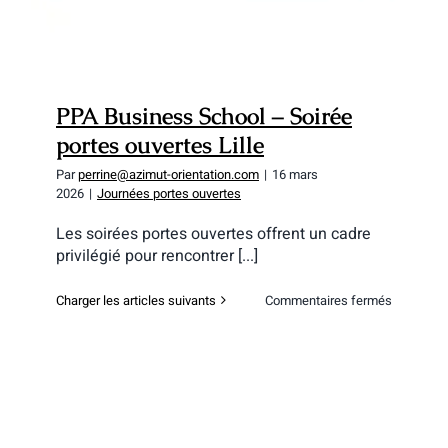
PPA Business School – Soirée
portes ouvertes Lille
Par
perrine@azimut-orientation.com
|
16 mars
2026
|
Journées portes ouvertes
Les soirées portes ouvertes offrent un cadre
privilégié pour rencontrer [...]
sur
Charger les articles suivants
Commentaires fermés
PPA
Business
School
–
Soirée
portes
ouvertes
Lille