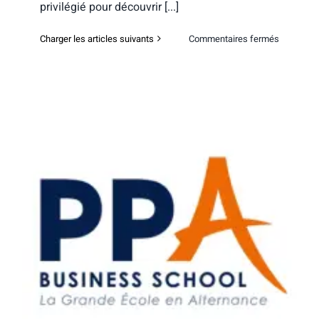
privilégié pour découvrir [...]
sur
Charger les articles suivants
Commentaires fermés
PPA
Business
School
–
Portes
ouvertes
digitales
Lille
PPA Business School – Soirée portes
ouvertes Lille