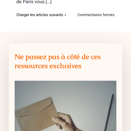
de Paris vous [...]
sur
Charger les articles suivants
Commentaires fermés
Salon
des
Formatio
Immobiliè
–
Travaux
Publics
Ne passez pas à côté de ces
de
Paris
ressources exclusives