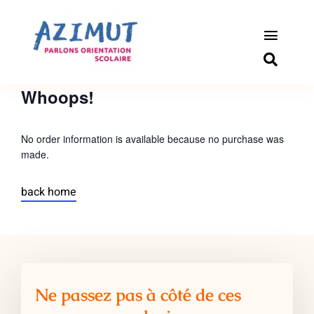
Passer
au
contenu
Toggle
Naviga
S’informer
Whoops!
Outils pou
No order information is available because no purchase was
made.
Qui somm
back home
Actualité
Connexio
Newslette
Ne passez pas à côté de ces