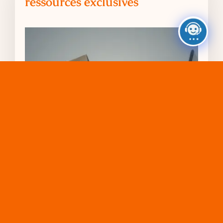
ressources exclusives
Chaque édition vous offre des conseils et des
ressources pour guider vos enfants vers leurs