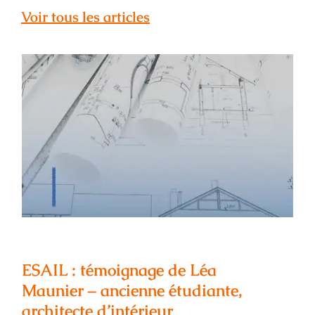
Voir tous les articles
ESAIL : témoignage de Léa Maunier –
ancienne étudiante, architecte
d’intérieur
ESAIL : témoignage de Léa
Maunier – ancienne étudiante,
architecte d’intérieur