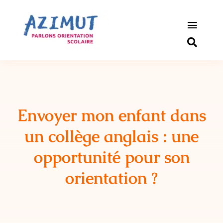
Passer
au
contenu
Toggle
Naviga
S’informer
Outils pou
Envoyer mon enfant dans
Qui somm
un
collège anglais
: une
Actualité
opportunité pour son
Connexio
orientation ?
Newslette