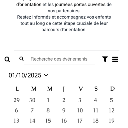
d’orientation
et les
journées portes ouvertes
de
nos partenaires.
Restez informés et accompagnez vos enfants
tout au long de cette étape cruciale de leur
parcours d’orientation!
Évènements
Navi
Recherche
Saisir
Mois
Recherche
de
Montrer
mot-
vues
et
Les
clé.
01/10/2025
Évèn
Filtres
navigation
Rechercher
Sélectionnez
Évènements
Calendrier
L
LUNDI
M
MARDI
M
MERCREDI
J
JEUDI
V
VENDREDI
S
SAMEDI
D
DIM
une
de
par
date.
de
vues
mot-
0
0
0
0
0
0
0
29
30
1
2
3
4
5
clé.
Évènements
évènements
évènements
évènements
évènements
évènements
évènements
évène
Évènements
0
0
0
0
0
0
0
6
7
8
9
10
11
12
évènements
évènements
évènements
évènements
évènements
évènements
évènem
0
0
0
0
0
0
0
13
14
15
16
17
18
19
évènements
évènements
évènements
évènements
évènements
évènements
évènem