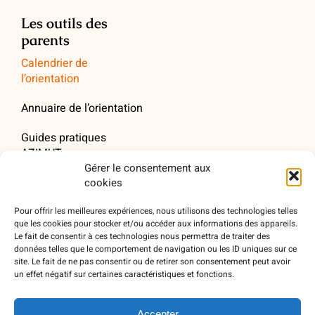
Les outils des
parents
Calendrier de
l’orientation
Annuaire de l’orientation
Guides pratiques
AZIMUT
Gérer le consentement aux
Newsletter AZIMUT
cookies
Webinaires AZIMUT
Pour offrir les meilleures expériences, nous utilisons des technologies telles
que les cookies pour stocker et/ou accéder aux informations des appareils.
Le fait de consentir à ces technologies nous permettra de traiter des
Quel parent êtes-vous ?
données telles que le comportement de navigation ou les ID uniques sur ce
site. Le fait de ne pas consentir ou de retirer son consentement peut avoir
Retrouver AZIMUT en
un effet négatif sur certaines caractéristiques et fonctions.
podcasts
Accepter