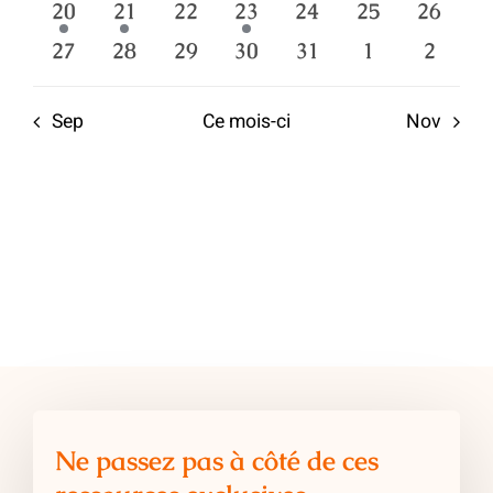
1
1
0
1
0
0
0
20
21
22
23
24
25
26
évènement
évènement
évènements
évènement
évènements
évènements
évènem
0
0
0
0
0
0
0
27
28
29
30
31
1
2
évènements
évènements
évènements
évènements
évènements
évènements
évène
Sep
Ce mois-ci
Nov
Ne passez pas à côté de ces