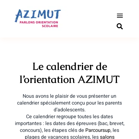
Passer
au
contenu
Toggle
Naviga
S’informer sur l’orientation
Outils pour les parents
Le calendrier de
Qui sommes-nous ?
l’orientation AZIMUT
Actualités
Nous avons le plaisir de vous présenter un
calendrier spécialement conçu pour les parents
Connexion
d’adolescents.
Ce calendrier regroupe toutes les dates
importantes : les dates des épreuves (bac, brevet,
Newsletter
concours), les étapes clés de
Parcoursup
, les
plages de vacances scolaires, les
salons