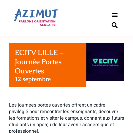
Passer
au
contenu
Toggle
Naviga
S’informer
ECITV LILLE –
Outils pou
Journée Portes
Qui somm
Ouvertes
12 septembre
Actualité
Connexio
Les journées portes ouvertes offrent un cadre
privilégié pour rencontrer les enseignants, découvrir
les formations et visiter le campus, donnant aux futurs
Newslette
étudiants un aperçu de leur avenir académique et
professionnel.