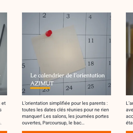
 et
L’orientation simplifiée pour les parents :
L’a
s
toutes les dates clés réunies pour ne rien
ave
manquer! Les salons, les journées portes
acc
.
ouvertes, Parcoursup, le bac…
éta