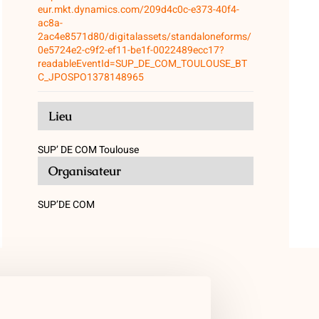
eur.mkt.dynamics.com/209d4c0c-e373-40f4-
ac8a-
2ac4e8571d80/digitalassets/standaloneforms/
0e5724e2-c9f2-ef11-be1f-0022489ecc17?
readableEventId=SUP_DE_COM_TOULOUSE_BT
C_JPOSPO1378148965
Lieu
SUP’ DE COM Toulouse
Organisateur
SUP’DE COM