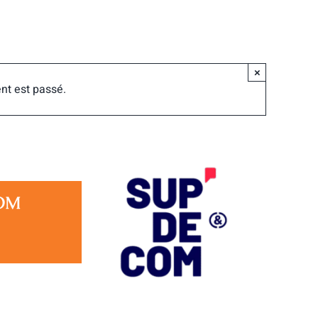
×
nt est passé.
COM