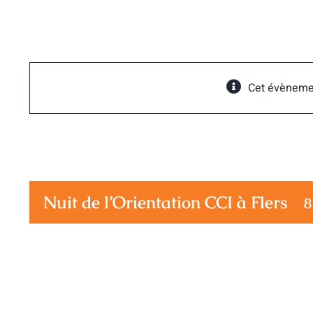
Passer
au
contenu
Cet évèneme
Nuit de l’Orientation CCI à Flers
8