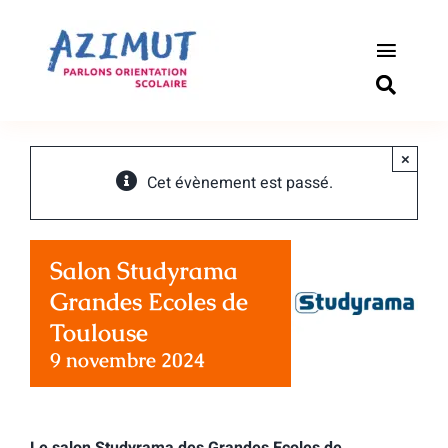
Passer
au
contenu
Toggle
Naviga
S’informer
×
Outils pou
Cet évènement est passé.
Qui somm
Salon Studyrama
Actualité
Grandes Ecoles de
Toulouse
Connexio
9 novembre 2024
Newslette