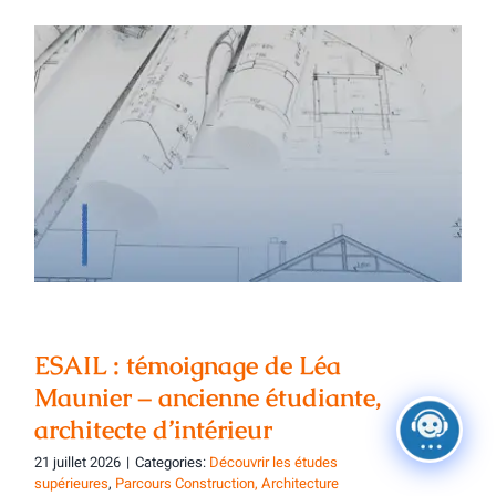
ESAIL : témoignage de Léa Maunier –
ancienne étudiante, architecte
d’intérieur
ESAIL : témoignage de Léa
Maunier – ancienne étudiante,
architecte d’intérieur
21 juillet 2026
|
Categories:
Découvrir les études
supérieures
,
Parcours Construction, Architecture