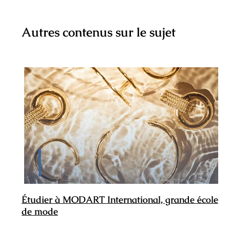
Autres contenus sur le sujet
Étudier à MODART International, grande école
de mode