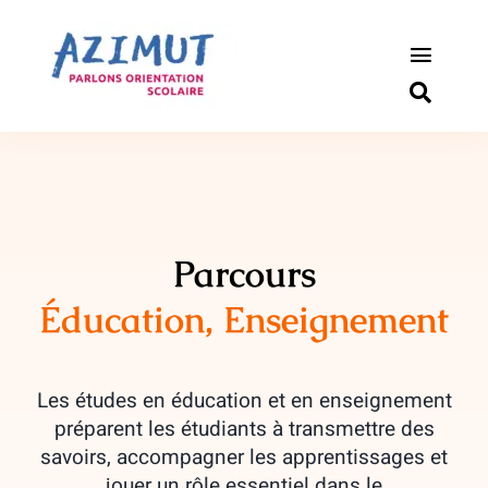
Passer
au
contenu
Toggle
Naviga
S’informer
Outils pou
Qui somm
Parcours
Éducation, Enseignement
Actualité
Connexio
Les études en éducation et en enseignement
préparent les étudiants à transmettre des
Newslette
savoirs, accompagner les apprentissages et
jouer un rôle essentiel dans le