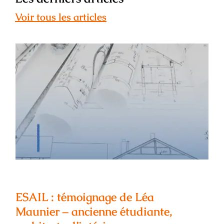
Voir tous les articles
ESAIL : témoignage de Léa Maunier –
ancienne étudiante, architecte
d’intérieur
ESAIL : témoignage de Léa
Maunier – ancienne étudiante,