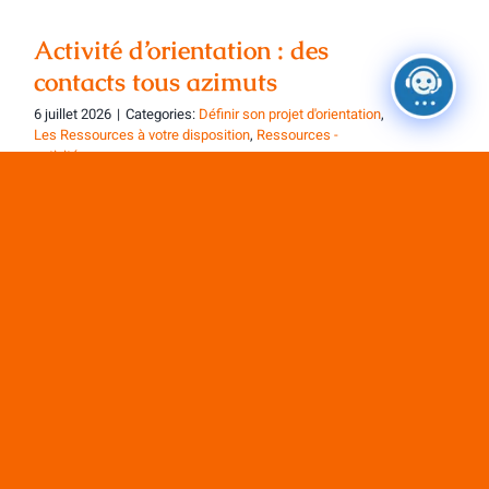
Activité d’orientation : des
contacts tous azimuts
6 juillet 2026
|
Categories:
Définir son projet d'orientation
,
Les Ressources à votre disposition
,
Ressources -
activités
C’est l’été, le week-end, les vacances peut-
être. Vous êtes[...]
Charger les articles suivants