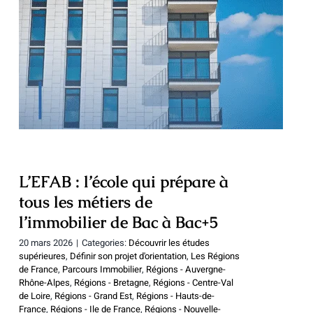
L’EFAB : l’école qui prépare à tous les
métiers de l’immobilier de Bac à Bac+5
L’EFAB : l’école qui prépare à
tous les métiers de
l’immobilier de Bac à Bac+5
20 mars 2026
|
Categories:
Découvrir les études
supérieures
,
Définir son projet d'orientation
,
Les Régions
de France
,
Parcours Immobilier
,
Régions - Auvergne-
Rhône-Alpes
,
Régions - Bretagne
,
Régions - Centre-Val
de Loire
,
Régions - Grand Est
,
Régions - Hauts-de-
France
,
Régions - Ile de France
,
Régions - Nouvelle-