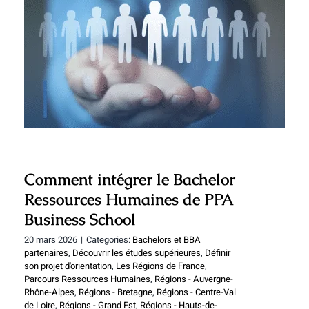
Comment intégrer le Bachelor
Ressources Humaines de PPA Business
School
Comment intégrer le Bachelor
Ressources Humaines de PPA
Business School
20 mars 2026
|
Categories:
Bachelors et BBA
partenaires
,
Découvrir les études supérieures
,
Définir
son projet d'orientation
,
Les Régions de France
,
Parcours Ressources Humaines
,
Régions - Auvergne-
Rhône-Alpes
,
Régions - Bretagne
,
Régions - Centre-Val
de Loire
,
Régions - Grand Est
,
Régions - Hauts-de-