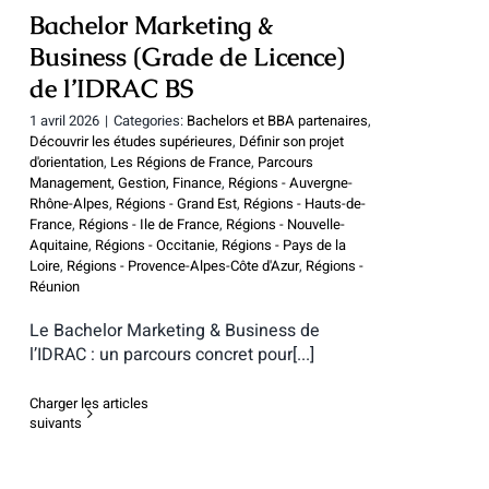
Bachelor Marketing &
Business (Grade de Licence)
de l’IDRAC BS
1 avril 2026
|
Categories:
Bachelors et BBA partenaires
,
Découvrir les études supérieures
,
Définir son projet
d'orientation
,
Les Régions de France
,
Parcours
Management, Gestion, Finance
,
Régions - Auvergne-
Rhône-Alpes
,
Régions - Grand Est
,
Régions - Hauts-de-
France
,
Régions - Ile de France
,
Régions - Nouvelle-
Aquitaine
,
Régions - Occitanie
,
Régions - Pays de la
Loire
,
Régions - Provence-Alpes-Côte d'Azur
,
Régions -
Réunion
Le Bachelor Marketing & Business de
l’IDRAC : un parcours concret pour[...]
Charger les articles
suivants