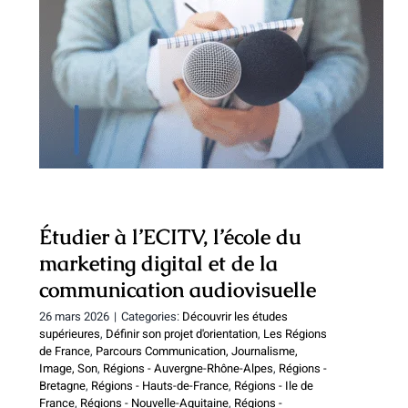
Étudier à l’ECITV, l’école du marketing
digital et de la communication
audiovisuelle
Étudier à l’ECITV, l’école du
marketing digital et de la
communication audiovisuelle
26 mars 2026
|
Categories:
Découvrir les études
supérieures
,
Définir son projet d'orientation
,
Les Régions
de France
,
Parcours Communication, Journalisme,
Image, Son
,
Régions - Auvergne-Rhône-Alpes
,
Régions -
Bretagne
,
Régions - Hauts-de-France
,
Régions - Ile de
France
,
Régions - Nouvelle-Aquitaine
,
Régions -