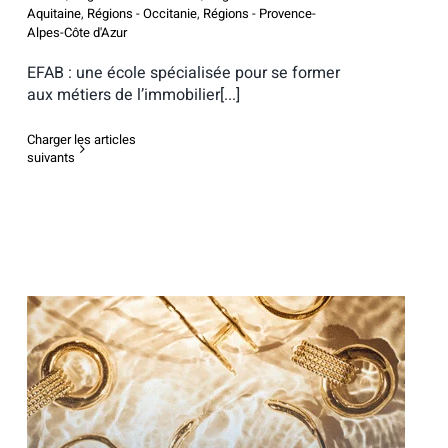
Aquitaine
,
Régions - Occitanie
,
Régions - Provence-
Alpes-Côte d'Azur
EFAB : une école spécialisée pour se former
aux métiers de l’immobilier[...]
Charger les articles
suivants
Étudier à l’EIML Paris, grande école
internationale de marketing et