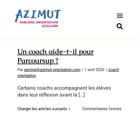
Passer
au
contenu
Toggle
Naviga
S’informer
Un coach aide-t-il pour
Outils pou
Parcoursup ?
Par
perrine@azimut-orientation.com
|
1 avril 2026
|
coach
Qui somm
orientation
Certains coachs accompagnent les élèves
Actualité
dans leur réflexion avant la [...]
Connexio
sur
Charger les articles suivants
Commentaires fermés
Un
coach
Newslette
aide-
t-
il