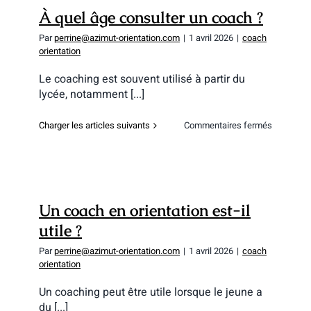
pour
À quel âge consulter un coach ?
Parcours
?
Par
perrine@azimut-orientation.com
|
1 avril 2026
|
coach
orientation
Le coaching est souvent utilisé à partir du
lycée, notamment [...]
sur
Charger les articles suivants
Commentaires fermés
À
quel
âge
consulter
un
coach
Un coach en orientation est-il
?
utile ?
Par
perrine@azimut-orientation.com
|
1 avril 2026
|
coach
orientation
Un coaching peut être utile lorsque le jeune a
du [...]