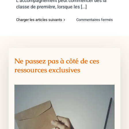
L’accompagnement peut commencer dès la
classe de première, lorsque les [...]
sur
Charger les articles suivants
Commentaires fermés
À
quel
moment
consulter
un
consultan
en
Ne passez pas à côté de ces
orientatio
?
ressources exclusives