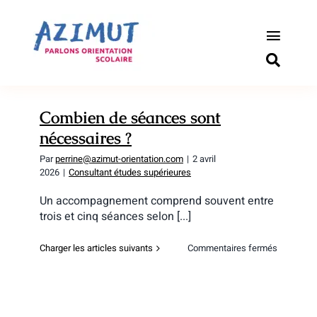
Passer
au
contenu
Toggle
Naviga
S’informer
Combien de séances sont
Outils pou
nécessaires ?
Par
perrine@azimut-orientation.com
|
2 avril
Qui somm
2026
|
Consultant études supérieures
Un accompagnement comprend souvent entre
Actualité
trois et cinq séances selon [...]
Connexio
sur
Charger les articles suivants
Commentaires fermés
Combien
de
Newslette
séances
sont
nécessai