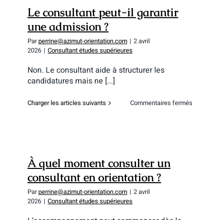
?
Le consultant peut-il garantir
une admission ?
Par
perrine@azimut-orientation.com
|
2 avril
2026
|
Consultant études supérieures
Non. Le consultant aide à structurer les
candidatures mais ne [...]
sur
Charger les articles suivants
Commentaires fermés
Le
consultan
peut-
il
garantir
une
À quel moment consulter un
admissio
?
consultant en orientation ?
Par
perrine@azimut-orientation.com
|
2 avril
2026
|
Consultant études supérieures