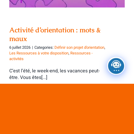
Activité d’orientation : mots &
maux
6 juillet 2026
|
Categories:
Définir son projet d'orientation
,
Les Ressources à votre disposition
,
Ressources -
activités
C’est l’été, le week-end, les vacances peut-
être. Vous êtes[...]
Charger les articles suivants