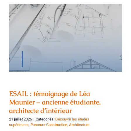
ESAIL : témoignage de Léa Maunier –
ancienne étudiante, architecte
d’intérieur
ESAIL : témoignage de Léa
Maunier – ancienne étudiante,
architecte d’intérieur
21 juillet 2026
|
Categories:
Découvrir les études
supérieures
,
Parcours Construction, Architecture