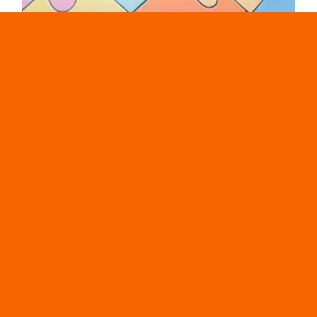
Activité d’orientation : des contacts tous
azimuts
Activité d’orientation : des
contacts tous azimuts
6 juillet 2026
|
Categories:
Définir son projet d'orientation
,
Les Ressources à votre disposition
,
Ressources -
activités
C’est l’été, le week-end, les vacances peut-