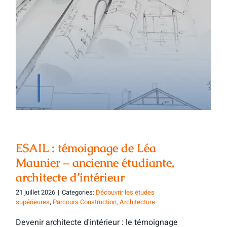
ESAIL : témoignage de Léa Maunier –
ancienne étudiante, architecte
d’intérieur
ESAIL : témoignage de Léa
Maunier – ancienne étudiante,
architecte d’intérieur
21 juillet 2026
|
Categories:
Découvrir les études
supérieures
,
Parcours Construction, Architecture
Devenir architecte d'intérieur : le témoignage