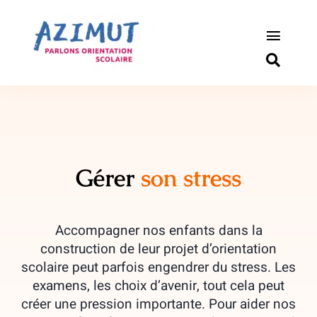
Passer
au
contenu
Toggle
Naviga
S’informer
Outils pou
Qui somm
Gérer
son stress
Actualité
Accompagner nos enfants dans la
Connexio
construction de leur projet d’orientation
scolaire peut parfois engendrer du stress. Les
examens, les choix d’avenir, tout cela peut
Newslette
créer une pression importante. Pour aider nos