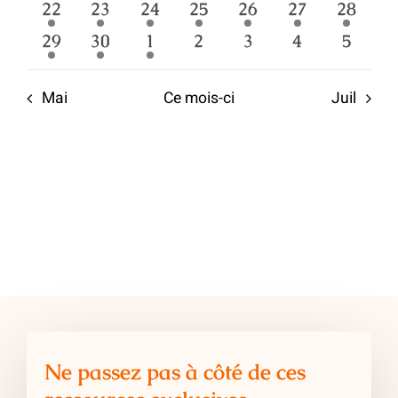
2
1
2
1
1
1
1
22
23
24
25
26
27
28
évènements
évènement
évènements
évènement
évènement
évènement
évènem
1
1
1
0
0
0
0
29
30
1
2
3
4
5
évènement
évènement
évènement
évènements
évènements
évènements
évène
Mai
Ce mois-ci
Juil
Ne passez pas à côté de ces