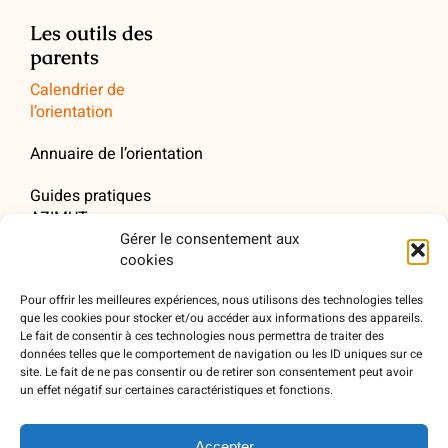
Les outils des
parents
Calendrier de
l’orientation
Annuaire de l’orientation
Guides pratiques
AZIMUT
Gérer le consentement aux
Newsletter AZIMUT
cookies
Webinaires AZIMUT
Pour offrir les meilleures expériences, nous utilisons des technologies telles
que les cookies pour stocker et/ou accéder aux informations des appareils.
Le fait de consentir à ces technologies nous permettra de traiter des
Quel parent êtes-vous ?
données telles que le comportement de navigation ou les ID uniques sur ce
site. Le fait de ne pas consentir ou de retirer son consentement peut avoir
Retrouver AZIMUT en
un effet négatif sur certaines caractéristiques et fonctions.
podcasts
Accepter