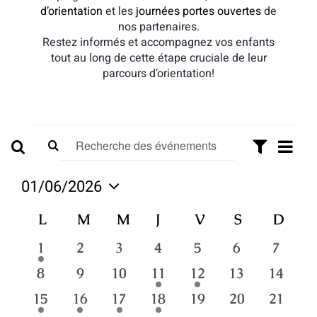
d’orientation
et les
journées portes ouvertes
de
nos partenaires.
Restez informés et accompagnez vos enfants
tout au long de cette étape cruciale de leur
parcours d’orientation!
Évènements
Navi
Recherche
Saisir
Mois
Recherche
de
Montrer
mot-
vues
et
Les
clé.
01/06/2026
Évèn
Filtres
navigation
Rechercher
Sélectionnez
Évènements
Calendrier
L
LUNDI
M
MARDI
M
MERCREDI
J
JEUDI
V
VENDREDI
S
SAMEDI
D
DIM
une
de
par
date.
de
vues
mot-
1
0
0
0
0
0
0
1
2
3
4
5
6
7
clé.
Évènements
évènement
évènements
évènements
évènements
évènements
évènements
évène
Évènements
0
0
0
1
1
0
0
8
9
10
11
12
13
14
évènements
évènements
évènements
évènement
évènement
évènements
évènem
1
1
1
1
0
0
0
15
16
17
18
19
20
21
évènement
évènement
évènement
évènement
évènements
évènements
évènem