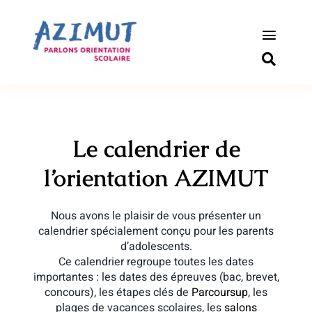
Passer
au
contenu
Toggle
Naviga
S’informer sur l’orientation
Outils pour les parents
Le calendrier de
Qui sommes-nous ?
l’orientation AZIMUT
Actualités
Nous avons le plaisir de vous présenter un
calendrier spécialement conçu pour les parents
Connexion
d’adolescents.
Ce calendrier regroupe toutes les dates
importantes : les dates des épreuves (bac, brevet,
Newsletter
concours), les étapes clés de
Parcoursup
, les
plages de vacances scolaires, les
salons