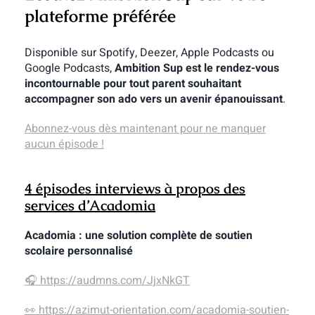
plateforme préférée
Disponible sur Spotify, Deezer, Apple Podcasts ou
Google Podcasts,
Ambition Sup est le rendez-vous
incontournable pour tout parent souhaitant
accompagner son ado vers un avenir épanouissant
.
Abonnez-vous dès maintenant pour ne manquer
aucun épisode !
4 épisodes interviews à propos des
services d’Acadomia
Acadomia : une solution complète de soutien
scolaire personnalisé
🎧 https://audmns.com/JjxNkGT
👀 https://azimut-orientation.com/acadomia-soutien-