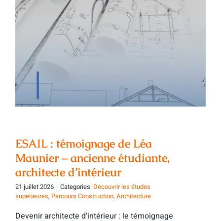
ESAIL : témoignage de Léa Maunier –
ancienne étudiante, architecte
d’intérieur
ESAIL : témoignage de Léa
Maunier – ancienne étudiante,
architecte d’intérieur
21 juillet 2026
|
Categories:
Découvrir les études
supérieures
,
Parcours Construction, Architecture
Devenir architecte d'intérieur : le témoignage