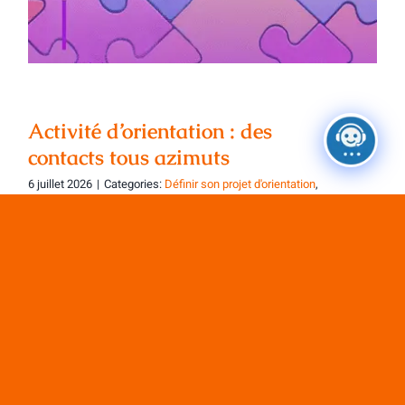
Activité d’orientation : des
contacts tous azimuts
6 juillet 2026
|
Categories:
Définir son projet d'orientation
,
Les Ressources à votre disposition
,
Ressources -
activités
C’est l’été, le week-end, les vacances peut-
être. Vous êtes[...]
Charger les articles suivants