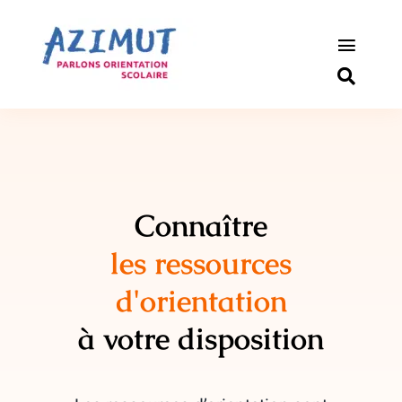
Passer
au
contenu
Toggle
Naviga
S’informer
Outils pou
Qui somm
Connaître
les ressources
Actualité
d'orientation
Connexio
à votre disposition
Newslette