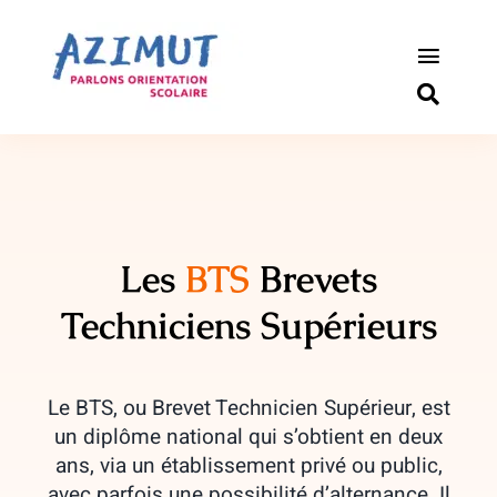
Passer
au
contenu
Toggle
Naviga
S’informer
Outils pou
Qui somm
Les
BTS
Brevets
Techniciens Supérieurs
Actualité
Connexio
Le BTS, ou Brevet Technicien Supérieur, est
un diplôme national qui s’obtient en deux
Newslette
ans, via un établissement privé ou public,
avec parfois une possibilité d’alternance. Il