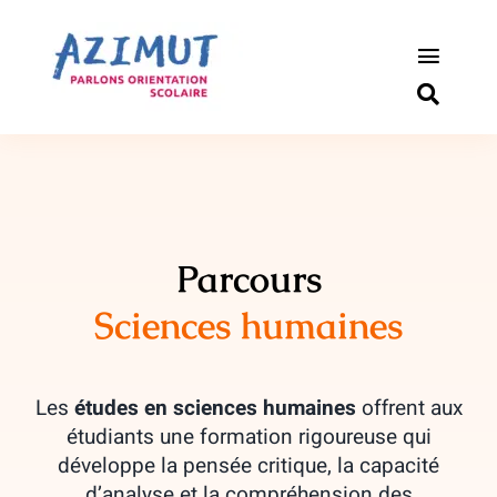
Passer
au
contenu
Toggle
Naviga
S’informer
Outils pou
Qui somm
Parcours
Sciences humaines
Actualité
Connexio
Les
études en sciences humaines
offrent aux
étudiants une formation rigoureuse qui
Newslette
développe la pensée critique, la capacité
d’analyse et la compréhension des