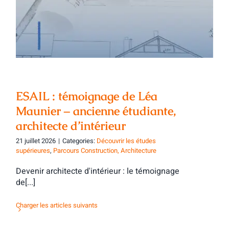
ancienne étudiante, architecte
d’intérieur
ESAIL : témoignage de Léa
Maunier – ancienne étudiante,
architecte d’intérieur
21 juillet 2026
|
Categories:
Découvrir les études
supérieures
,
Parcours Construction, Architecture
Devenir architecte d'intérieur : le témoignage
de[...]
Charger les articles suivants