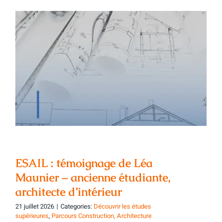
ESAIL : témoignage de Léa Maunier –
ancienne étudiante, architecte
d’intérieur
ESAIL : témoignage de Léa
Maunier – ancienne étudiante,
architecte d’intérieur
21 juillet 2026
|
Categories:
Découvrir les études
supérieures
,
Parcours Construction, Architecture