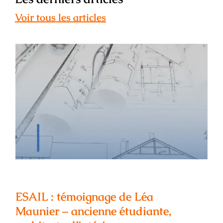
Voir tous les articles
ESAIL : témoignage de Léa Maunier –
ancienne étudiante, architecte
d’intérieur
ESAIL : témoignage de Léa
Maunier – ancienne étudiante,